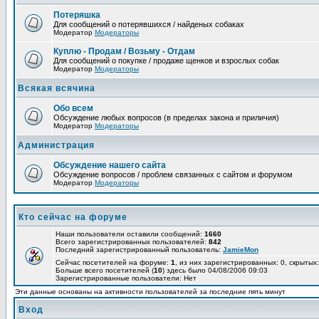
Потеряшка
Для сообщений о потерявшихся / найденых собаках
Модератор
Модераторы
Куплю - Продам / Возьму - Отдам
Для сообщений о покупке / продаже щенков и взрослых собак
Модератор
Модераторы
Всякая всячина
Обо всем
Обсуждение любых вопросов (в пределах закона и приличия)
Модератор
Модераторы
Администрация
Обсуждение нашего сайта
Обсуждение вопросов / проблем связанных с сайтом и форумом
Модератор
Модераторы
Кто сейчас на форуме
Наши пользователи оставили сообщений:
1660
Всего зарегистрированных пользователей:
842
Последний зарегистрированный пользователь:
JamieMon
Сейчас посетителей на форуме:
1
, из них зарегистрированных: 0, скрытых:
Больше всего посетителей (
10
) здесь было 04/08/2006 09:03
Зарегистрированные пользователи: Нет
Эти данные основаны на активности пользователей за последние пять минут
Вход