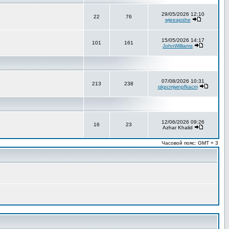
29/05/2026 12:10
22
76
wjeeapshe
15/05/2026 14:17
101
161
JohnWilliams
07/08/2026 10:31
213
238
qkpcmjwnpfkacm
12/06/2026 09:26
16
23
Azhar Khalid
Часовой пояс: GMT + 3