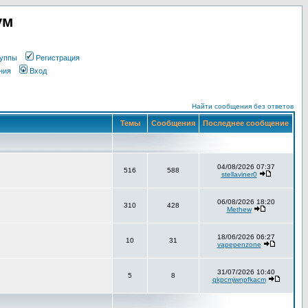
ум
уппы
Регистрация
ния
Вход
Найти сообщения без ответов
Темы
Сообщения
Последнее сообщение
04/08/2026 07:37
516
588
stellaviner0
06/08/2026 18:20
310
428
Methew
18/06/2026 06:27
10
31
vapepenzone
31/07/2026 10:40
5
8
qkpcmjwnpfkacm