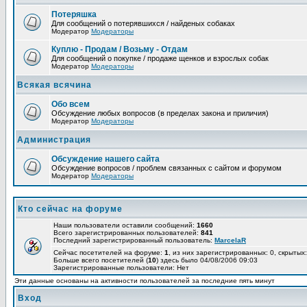
Потеряшка
Для сообщений о потерявшихся / найденых собаках
Модератор
Модераторы
Куплю - Продам / Возьму - Отдам
Для сообщений о покупке / продаже щенков и взрослых собак
Модератор
Модераторы
Всякая всячина
Обо всем
Обсуждение любых вопросов (в пределах закона и приличия)
Модератор
Модераторы
Администрация
Обсуждение нашего сайта
Обсуждение вопросов / проблем связанных с сайтом и форумом
Модератор
Модераторы
Кто сейчас на форуме
Наши пользователи оставили сообщений:
1660
Всего зарегистрированных пользователей:
841
Последний зарегистрированный пользователь:
MarcelaR
Сейчас посетителей на форуме:
1
, из них зарегистрированных: 0, скрытых:
Больше всего посетителей (
10
) здесь было 04/08/2006 09:03
Зарегистрированные пользователи: Нет
Эти данные основаны на активности пользователей за последние пять минут
Вход