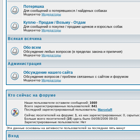
Потеряшка
Для сообщений о потерявшихся / найденых собаках
Модератор
Модераторы
Куплю - Продам / Возьму - Отдам
Для сообщений о покупке / продаже щенков и взрослых собак
Модератор
Модераторы
Всякая всячина
Обо всем
Обсуждение любых вопросов (в пределах закона и приличия)
Модератор
Модераторы
Администрация
Обсуждение нашего сайта
Обсуждение вопросов / проблем связанных с сайтом и форумом
Модератор
Модераторы
Кто сейчас на форуме
Наши пользователи оставили сообщений:
1660
Всего зарегистрированных пользователей:
841
Последний зарегистрированный пользователь:
MarcelaR
Сейчас посетителей на форуме:
1
, из них зарегистрированных: 0, скрытых:
Больше всего посетителей (
10
) здесь было 04/08/2006 09:03
Зарегистрированные пользователи: Нет
Эти данные основаны на активности пользователей за последние пять минут
Вход