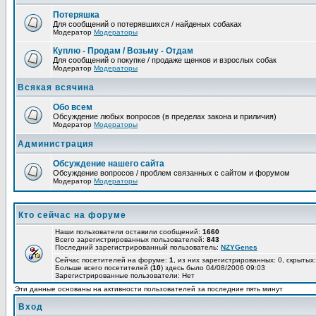
Потеряшка
Для сообщений о потерявшихся / найденых собаках
Модератор
Модераторы
Куплю - Продам / Возьму - Отдам
Для сообщений о покупке / продаже щенков и взрослых собак
Модератор
Модераторы
Всякая всячина
Обо всем
Обсуждение любых вопросов (в пределах закона и приличия)
Модератор
Модераторы
Администрация
Обсуждение нашего сайта
Обсуждение вопросов / проблем связанных с сайтом и форумом
Модератор
Модераторы
Кто сейчас на форуме
Наши пользователи оставили сообщений:
1660
Всего зарегистрированных пользователей:
843
Последний зарегистрированный пользователь:
NZYGenes
Сейчас посетителей на форуме:
1
, из них зарегистрированных: 0, скрытых:
Больше всего посетителей (
10
) здесь было 04/08/2006 09:03
Зарегистрированные пользователи: Нет
Эти данные основаны на активности пользователей за последние пять минут
Вход