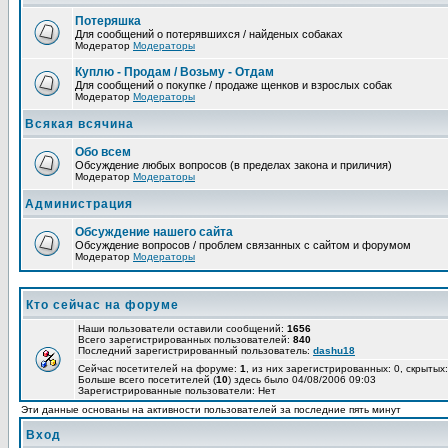
Потеряшка
Для сообщений о потерявшихся / найденых собаках
Модератор
Модераторы
Куплю - Продам / Возьму - Отдам
Для сообщений о покупке / продаже щенков и взрослых собак
Модератор
Модераторы
Всякая всячина
Обо всем
Обсуждение любых вопросов (в пределах закона и приличия)
Модератор
Модераторы
Администрация
Обсуждение нашего сайта
Обсуждение вопросов / проблем связанных с сайтом и форумом
Модератор
Модераторы
Кто сейчас на форуме
Наши пользователи оставили сообщений:
1656
Всего зарегистрированных пользователей:
840
Последний зарегистрированный пользователь:
dashu18
Сейчас посетителей на форуме:
1
, из них зарегистрированных: 0, скрытых:
Больше всего посетителей (
10
) здесь было 04/08/2006 09:03
Зарегистрированные пользователи: Нет
Эти данные основаны на активности пользователей за последние пять минут
Вход