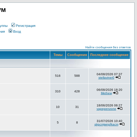
ум
уппы
Регистрация
ния
Вход
Найти сообщения без ответов
Темы
Сообщения
Последнее сообщение
04/08/2026 07:37
516
588
stellaviner0
06/08/2026 18:20
310
428
Methew
18/06/2026 06:27
10
31
vapepenzone
31/07/2026 10:40
5
8
qkpcmjwnpfkacm