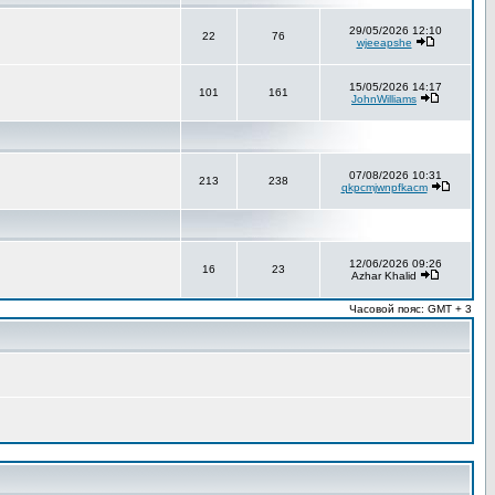
29/05/2026 12:10
22
76
wjeeapshe
15/05/2026 14:17
101
161
JohnWilliams
07/08/2026 10:31
213
238
qkpcmjwnpfkacm
12/06/2026 09:26
16
23
Azhar Khalid
Часовой пояс: GMT + 3