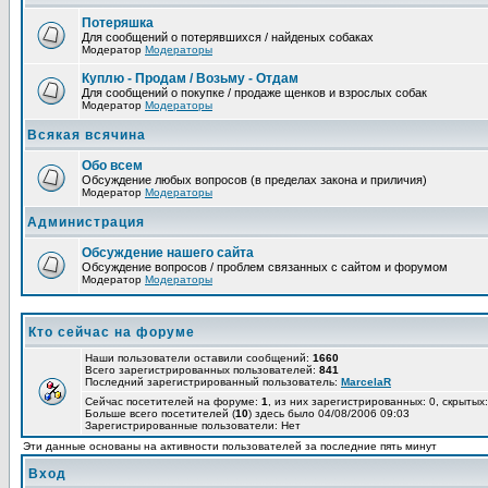
Потеряшка
Для сообщений о потерявшихся / найденых собаках
Модератор
Модераторы
Куплю - Продам / Возьму - Отдам
Для сообщений о покупке / продаже щенков и взрослых собак
Модератор
Модераторы
Всякая всячина
Обо всем
Обсуждение любых вопросов (в пределах закона и приличия)
Модератор
Модераторы
Администрация
Обсуждение нашего сайта
Обсуждение вопросов / проблем связанных с сайтом и форумом
Модератор
Модераторы
Кто сейчас на форуме
Наши пользователи оставили сообщений:
1660
Всего зарегистрированных пользователей:
841
Последний зарегистрированный пользователь:
MarcelaR
Сейчас посетителей на форуме:
1
, из них зарегистрированных: 0, скрытых:
Больше всего посетителей (
10
) здесь было 04/08/2006 09:03
Зарегистрированные пользователи: Нет
Эти данные основаны на активности пользователей за последние пять минут
Вход