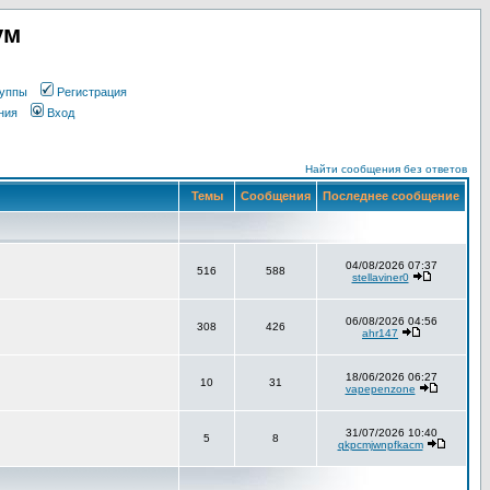
ум
уппы
Регистрация
ния
Вход
Найти сообщения без ответов
Темы
Сообщения
Последнее сообщение
04/08/2026 07:37
516
588
stellaviner0
06/08/2026 04:56
308
426
ahr147
18/06/2026 06:27
10
31
vapepenzone
31/07/2026 10:40
5
8
qkpcmjwnpfkacm