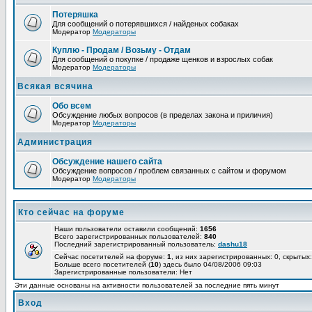
Потеряшка
Для сообщений о потерявшихся / найденых собаках
Модератор
Модераторы
Куплю - Продам / Возьму - Отдам
Для сообщений о покупке / продаже щенков и взрослых собак
Модератор
Модераторы
Всякая всячина
Обо всем
Обсуждение любых вопросов (в пределах закона и приличия)
Модератор
Модераторы
Администрация
Обсуждение нашего сайта
Обсуждение вопросов / проблем связанных с сайтом и форумом
Модератор
Модераторы
Кто сейчас на форуме
Наши пользователи оставили сообщений:
1656
Всего зарегистрированных пользователей:
840
Последний зарегистрированный пользователь:
dashu18
Сейчас посетителей на форуме:
1
, из них зарегистрированных: 0, скрытых:
Больше всего посетителей (
10
) здесь было 04/08/2006 09:03
Зарегистрированные пользователи: Нет
Эти данные основаны на активности пользователей за последние пять минут
Вход