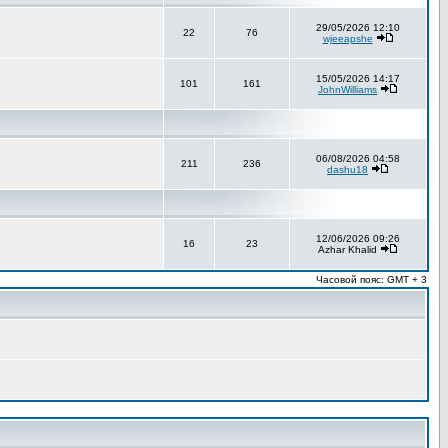
29/05/2026 12:10
22
76
wjeeapshe
15/05/2026 14:17
101
161
JohnWilliams
06/08/2026 04:58
211
236
dashu18
12/06/2026 09:26
16
23
Azhar Khalid
Часовой пояс: GMT + 3