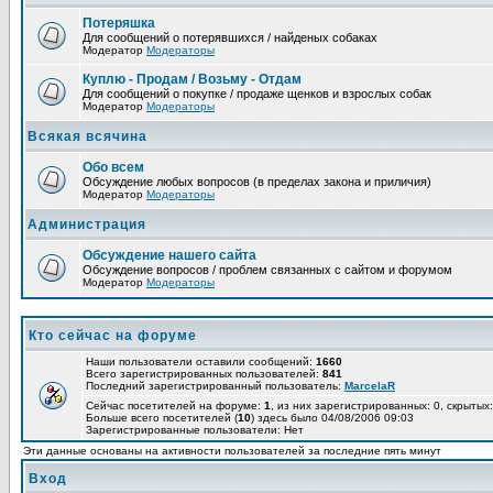
Потеряшка
Для сообщений о потерявшихся / найденых собаках
Модератор
Модераторы
Куплю - Продам / Возьму - Отдам
Для сообщений о покупке / продаже щенков и взрослых собак
Модератор
Модераторы
Всякая всячина
Обо всем
Обсуждение любых вопросов (в пределах закона и приличия)
Модератор
Модераторы
Администрация
Обсуждение нашего сайта
Обсуждение вопросов / проблем связанных с сайтом и форумом
Модератор
Модераторы
Кто сейчас на форуме
Наши пользователи оставили сообщений:
1660
Всего зарегистрированных пользователей:
841
Последний зарегистрированный пользователь:
MarcelaR
Сейчас посетителей на форуме:
1
, из них зарегистрированных: 0, скрытых:
Больше всего посетителей (
10
) здесь было 04/08/2006 09:03
Зарегистрированные пользователи: Нет
Эти данные основаны на активности пользователей за последние пять минут
Вход