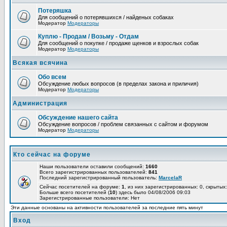
Потеряшка
Для сообщений о потерявшихся / найденых собаках
Модератор
Модераторы
Куплю - Продам / Возьму - Отдам
Для сообщений о покупке / продаже щенков и взрослых собак
Модератор
Модераторы
Всякая всячина
Обо всем
Обсуждение любых вопросов (в пределах закона и приличия)
Модератор
Модераторы
Администрация
Обсуждение нашего сайта
Обсуждение вопросов / проблем связанных с сайтом и форумом
Модератор
Модераторы
Кто сейчас на форуме
Наши пользователи оставили сообщений:
1660
Всего зарегистрированных пользователей:
841
Последний зарегистрированный пользователь:
MarcelaR
Сейчас посетителей на форуме:
1
, из них зарегистрированных: 0, скрытых:
Больше всего посетителей (
10
) здесь было 04/08/2006 09:03
Зарегистрированные пользователи: Нет
Эти данные основаны на активности пользователей за последние пять минут
Вход