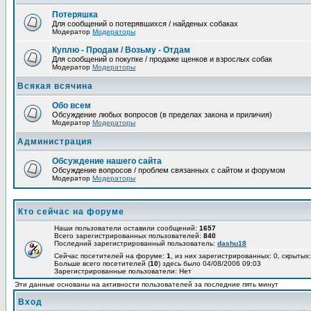
Потеряшка
Для сообщений о потерявшихся / найденых собаках
Модератор
Модераторы
Куплю - Продам / Возьму - Отдам
Для сообщений о покупке / продаже щенков и взрослых собак
Модератор
Модераторы
Всякая всячина
Обо всем
Обсуждение любых вопросов (в пределах закона и приличия)
Модератор
Модераторы
Администрация
Обсуждение нашего сайта
Обсуждение вопросов / проблем связанных с сайтом и форумом
Модератор
Модераторы
Кто сейчас на форуме
Наши пользователи оставили сообщений:
1657
Всего зарегистрированных пользователей:
840
Последний зарегистрированный пользователь:
dashu18
Сейчас посетителей на форуме:
1
, из них зарегистрированных: 0, скрытых:
Больше всего посетителей (
10
) здесь было 04/08/2006 09:03
Зарегистрированные пользователи: Нет
Эти данные основаны на активности пользователей за последние пять минут
Вход