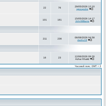
29/05/2026 12:10
22
76
wjeeapshe
15/05/2026 14:17
101
161
JohnWilliams
06/08/2026 04:58
211
236
dashu18
12/06/2026 09:26
16
23
Azhar Khalid
Часовой пояс: GMT + 3