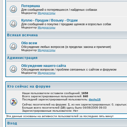
Потеряшка
Для сообщений о потерявшихся / найденых собаках
Модератор
Модераторы
Куплю - Продам / Возьму - Отдам
Для сообщений о покупке / продаже щенков и взрослых собак
Модератор
Модераторы
Всякая всячина
Обо всем
Обсуждение любых вопросов (в пределах закона и приличия)
Модератор
Модераторы
Администрация
Обсуждение нашего сайта
Обсуждение вопросов / проблем связанных с сайтом и форумом
Модератор
Модераторы
Кто сейчас на форуме
Наши пользователи оставили сообщений:
1658
Всего зарегистрированных пользователей:
840
Последний зарегистрированный пользователь:
dashu18
Сейчас посетителей на форуме:
1
, из них зарегистрированных: 0, скрытых:
Больше всего посетителей (
10
) здесь было 04/08/2006 09:03
Зарегистрированные пользователи: Нет
Эти данные основаны на активности пользователей за последние пять минут
Вход