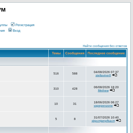
ум
уппы
Регистрация
ния
Вход
Найти сообщения без ответов
Темы
Сообщения
Последнее сообщение
04/08/2026 07:37
516
588
stellaviner0
06/08/2026 18:20
310
428
Methew
18/06/2026 06:27
10
31
vapepenzone
31/07/2026 10:40
5
8
qkpcmjwnpfkacm