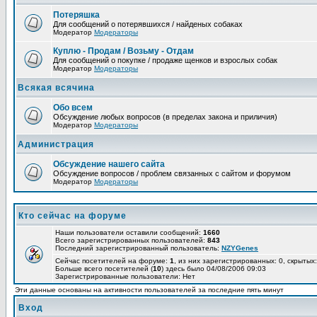
Потеряшка
Для сообщений о потерявшихся / найденых собаках
Модератор
Модераторы
Куплю - Продам / Возьму - Отдам
Для сообщений о покупке / продаже щенков и взрослых собак
Модератор
Модераторы
Всякая всячина
Обо всем
Обсуждение любых вопросов (в пределах закона и приличия)
Модератор
Модераторы
Администрация
Обсуждение нашего сайта
Обсуждение вопросов / проблем связанных с сайтом и форумом
Модератор
Модераторы
Кто сейчас на форуме
Наши пользователи оставили сообщений:
1660
Всего зарегистрированных пользователей:
843
Последний зарегистрированный пользователь:
NZYGenes
Сейчас посетителей на форуме:
1
, из них зарегистрированных: 0, скрытых:
Больше всего посетителей (
10
) здесь было 04/08/2006 09:03
Зарегистрированные пользователи: Нет
Эти данные основаны на активности пользователей за последние пять минут
Вход