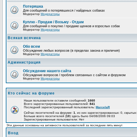
Потеряшка
Для сообщений о потерявшихся / найденых собаках
Модератор
Модераторы
Куплю - Продам / Возьму - Отдам
Для сообщений о покупке / продаже щенков и взрослых собак
Модератор
Модераторы
Всякая всячина
Обо всем
Обсуждение любых вопросов (в пределах закона и приличия)
Модератор
Модераторы
Администрация
Обсуждение нашего сайта
Обсуждение вопросов / проблем связанных с сайтом и форумом
Модератор
Модераторы
Кто сейчас на форуме
Наши пользователи оставили сообщений:
1660
Всего зарегистрированных пользователей:
841
Последний зарегистрированный пользователь:
MarcelaR
Сейчас посетителей на форуме:
1
, из них зарегистрированных: 0, скрытых:
Больше всего посетителей (
10
) здесь было 04/08/2006 09:03
Зарегистрированные пользователи: Нет
Эти данные основаны на активности пользователей за последние пять минут
Вход