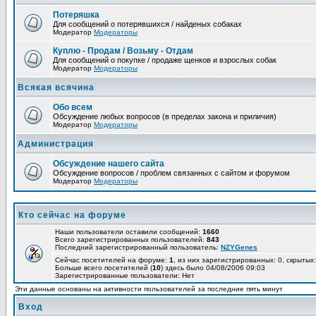
Потеряшка
Для сообщений о потерявшихся / найденых собаках
Модератор
Модераторы
Куплю - Продам / Возьму - Отдам
Для сообщений о покупке / продаже щенков и взрослых собак
Модератор
Модераторы
Всякая всячина
Обо всем
Обсуждение любых вопросов (в пределах закона и приличия)
Модератор
Модераторы
Администрация
Обсуждение нашего сайта
Обсуждение вопросов / проблем связанных с сайтом и форумом
Модератор
Модераторы
Кто сейчас на форуме
Наши пользователи оставили сообщений:
1660
Всего зарегистрированных пользователей:
843
Последний зарегистрированный пользователь:
NZYGenes
Сейчас посетителей на форуме:
1
, из них зарегистрированных: 0, скрытых:
Больше всего посетителей (
10
) здесь было 04/08/2006 09:03
Зарегистрированные пользователи: Нет
Эти данные основаны на активности пользователей за последние пять минут
Вход