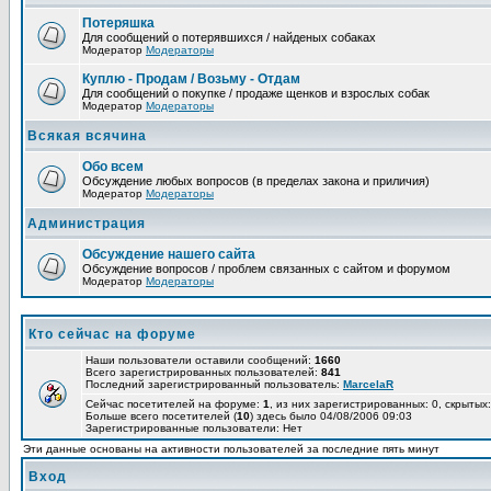
Потеряшка
Для сообщений о потерявшихся / найденых собаках
Модератор
Модераторы
Куплю - Продам / Возьму - Отдам
Для сообщений о покупке / продаже щенков и взрослых собак
Модератор
Модераторы
Всякая всячина
Обо всем
Обсуждение любых вопросов (в пределах закона и приличия)
Модератор
Модераторы
Администрация
Обсуждение нашего сайта
Обсуждение вопросов / проблем связанных с сайтом и форумом
Модератор
Модераторы
Кто сейчас на форуме
Наши пользователи оставили сообщений:
1660
Всего зарегистрированных пользователей:
841
Последний зарегистрированный пользователь:
MarcelaR
Сейчас посетителей на форуме:
1
, из них зарегистрированных: 0, скрытых:
Больше всего посетителей (
10
) здесь было 04/08/2006 09:03
Зарегистрированные пользователи: Нет
Эти данные основаны на активности пользователей за последние пять минут
Вход