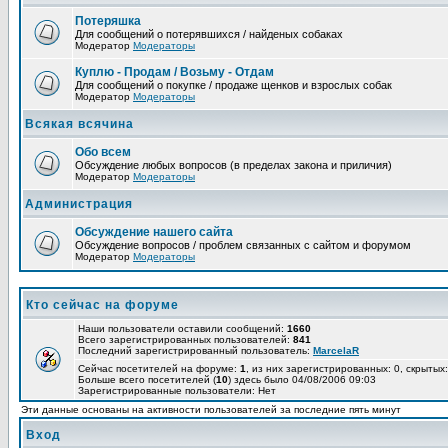
Потеряшка
Для сообщений о потерявшихся / найденых собаках
Модератор
Модераторы
Куплю - Продам / Возьму - Отдам
Для сообщений о покупке / продаже щенков и взрослых собак
Модератор
Модераторы
Всякая всячина
Обо всем
Обсуждение любых вопросов (в пределах закона и приличия)
Модератор
Модераторы
Администрация
Обсуждение нашего сайта
Обсуждение вопросов / проблем связанных с сайтом и форумом
Модератор
Модераторы
Кто сейчас на форуме
Наши пользователи оставили сообщений:
1660
Всего зарегистрированных пользователей:
841
Последний зарегистрированный пользователь:
MarcelaR
Сейчас посетителей на форуме:
1
, из них зарегистрированных: 0, скрытых:
Больше всего посетителей (
10
) здесь было 04/08/2006 09:03
Зарегистрированные пользователи: Нет
Эти данные основаны на активности пользователей за последние пять минут
Вход