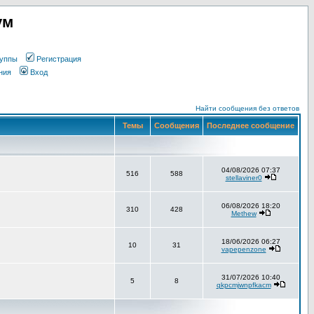
ум
уппы
Регистрация
ния
Вход
Найти сообщения без ответов
Темы
Сообщения
Последнее сообщение
04/08/2026 07:37
516
588
stellaviner0
06/08/2026 18:20
310
428
Methew
18/06/2026 06:27
10
31
vapepenzone
31/07/2026 10:40
5
8
qkpcmjwnpfkacm