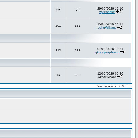
29/05/2026 12:10
22
76
wjeeapshe
15/05/2026 14:17
101
161
JohnWilliams
07/08/2026 10:31
213
238
qkpcmjwnpfkacm
12/06/2026 09:26
16
23
Azhar Khalid
Часовой пояс: GMT + 3