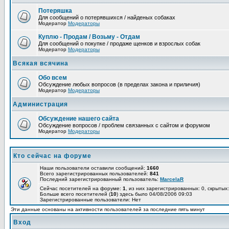
Потеряшка
Для сообщений о потерявшихся / найденых собаках
Модератор
Модераторы
Куплю - Продам / Возьму - Отдам
Для сообщений о покупке / продаже щенков и взрослых собак
Модератор
Модераторы
Всякая всячина
Обо всем
Обсуждение любых вопросов (в пределах закона и приличия)
Модератор
Модераторы
Администрация
Обсуждение нашего сайта
Обсуждение вопросов / проблем связанных с сайтом и форумом
Модератор
Модераторы
Кто сейчас на форуме
Наши пользователи оставили сообщений:
1660
Всего зарегистрированных пользователей:
841
Последний зарегистрированный пользователь:
MarcelaR
Сейчас посетителей на форуме:
1
, из них зарегистрированных: 0, скрытых:
Больше всего посетителей (
10
) здесь было 04/08/2006 09:03
Зарегистрированные пользователи: Нет
Эти данные основаны на активности пользователей за последние пять минут
Вход