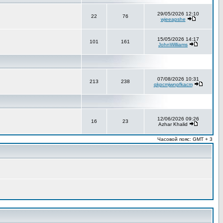
29/05/2026 12:10
22
76
wjeeapshe
15/05/2026 14:17
101
161
JohnWilliams
07/08/2026 10:31
213
238
qkpcmjwnpfkacm
12/06/2026 09:26
16
23
Azhar Khalid
Часовой пояс: GMT + 3