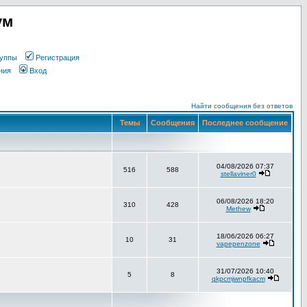
ум
уппы
Регистрация
ния
Вход
Найти сообщения без ответов
Темы
Сообщения
Последнее сообщение
04/08/2026 07:37
516
588
stellaviner0
06/08/2026 18:20
310
428
Methew
18/06/2026 06:27
10
31
vapepenzone
31/07/2026 10:40
5
8
qkpcmjwnpfkacm