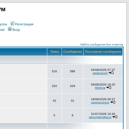
ум
уппы
Регистрация
ния
Вход
Найти сообщения без ответов
Темы
Сообщения
Последнее сообщение
04/08/2026 07:37
516
588
stellaviner0
06/08/2026 18:20
310
428
Methew
18/06/2026 06:27
10
31
vapepenzone
31/07/2026 10:40
5
8
qkpcmjwnpfkacm