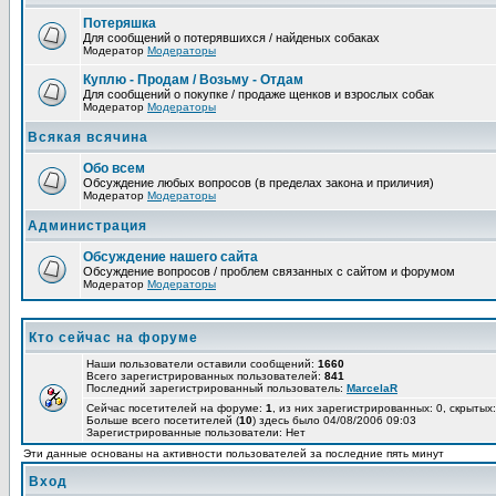
Потеряшка
Для сообщений о потерявшихся / найденых собаках
Модератор
Модераторы
Куплю - Продам / Возьму - Отдам
Для сообщений о покупке / продаже щенков и взрослых собак
Модератор
Модераторы
Всякая всячина
Обо всем
Обсуждение любых вопросов (в пределах закона и приличия)
Модератор
Модераторы
Администрация
Обсуждение нашего сайта
Обсуждение вопросов / проблем связанных с сайтом и форумом
Модератор
Модераторы
Кто сейчас на форуме
Наши пользователи оставили сообщений:
1660
Всего зарегистрированных пользователей:
841
Последний зарегистрированный пользователь:
MarcelaR
Сейчас посетителей на форуме:
1
, из них зарегистрированных: 0, скрытых:
Больше всего посетителей (
10
) здесь было 04/08/2006 09:03
Зарегистрированные пользователи: Нет
Эти данные основаны на активности пользователей за последние пять минут
Вход