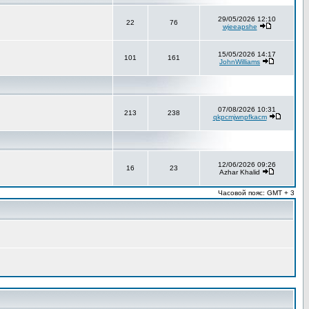
29/05/2026 12:10
22
76
wjeeapshe
15/05/2026 14:17
101
161
JohnWilliams
07/08/2026 10:31
213
238
qkpcmjwnpfkacm
12/06/2026 09:26
16
23
Azhar Khalid
Часовой пояс: GMT + 3