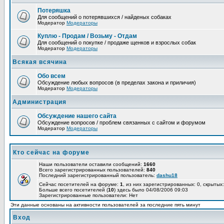
Потеряшка
Для сообщений о потерявшихся / найденых собаках
Модератор
Модераторы
Куплю - Продам / Возьму - Отдам
Для сообщений о покупке / продаже щенков и взрослых собак
Модератор
Модераторы
Всякая всячина
Обо всем
Обсуждение любых вопросов (в пределах закона и приличия)
Модератор
Модераторы
Администрация
Обсуждение нашего сайта
Обсуждение вопросов / проблем связанных с сайтом и форумом
Модератор
Модераторы
Кто сейчас на форуме
Наши пользователи оставили сообщений:
1660
Всего зарегистрированных пользователей:
840
Последний зарегистрированный пользователь:
dashu18
Сейчас посетителей на форуме:
1
, из них зарегистрированных: 0, скрытых:
Больше всего посетителей (
10
) здесь было 04/08/2006 09:03
Зарегистрированные пользователи: Нет
Эти данные основаны на активности пользователей за последние пять минут
Вход