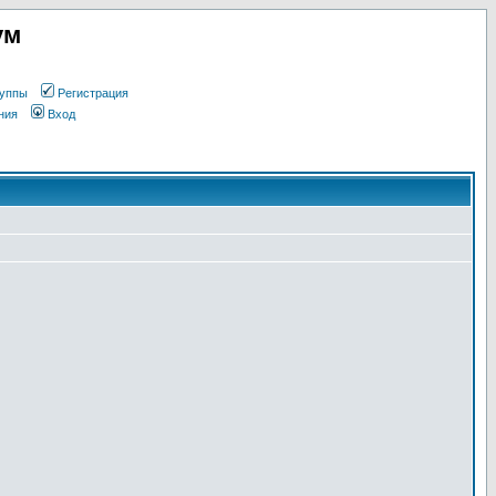
ум
уппы
Регистрация
ния
Вход