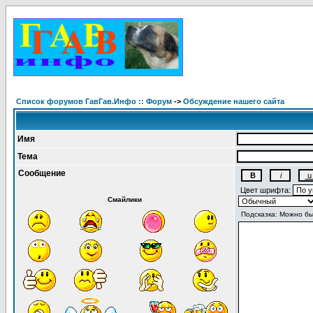
Список форумов ГавГав.Инфо :: Форум
->
Обсуждение нашего сайта
Имя
Тема
Сообщение
Цвет шрифта:
Смайлики