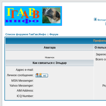
Фотоа
Список форумов ГавГав.Инфо :: Форум
Профиль
Аватара
О поль
Зареги
Новичок
Всего 
Как связаться с Эльдар
Адрес e-mail:
Личное сообщение:
MSN Messenger:
Yahoo Messenger:
Ро
AIM Address:
ICQ Number: