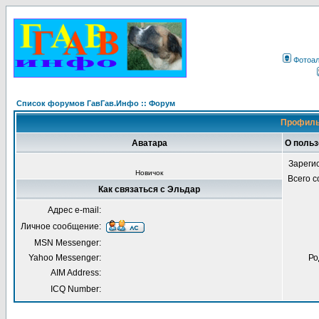
Фотоа
Список форумов ГавГав.Инфо :: Форум
Профиль
Аватара
О поль
Зареги
Новичок
Всего 
Как связаться с Эльдар
Адрес e-mail:
Личное сообщение:
MSN Messenger:
Yahoo Messenger:
Ро
AIM Address:
ICQ Number: