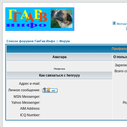
Фотоа
Список форумов ГавГав.Инфо :: Форум
Профиль
Аватара
О польз
Зареги
Новичок
Всего 
Как связаться с henryyy
Адрес e-mail:
Личное сообщение:
MSN Messenger:
Yahoo Messenger:
Ро
AIM Address:
ICQ Number: