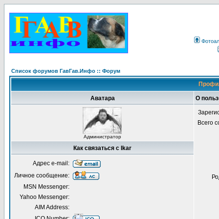
Фотоа
Список форумов ГавГав.Инфо :: Форум
Профил
Аватара
О польз
Зареги
Всего 
Администратор
Как связаться с Ikar
Адрес e-mail:
Личное сообщение:
Ро
MSN Messenger:
Yahoo Messenger:
AIM Address:
ICQ Number: