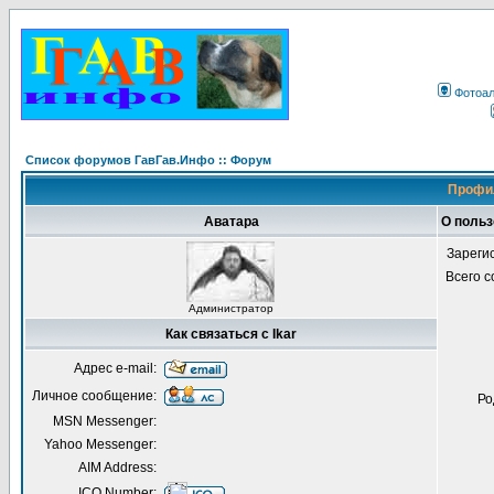
Фотоа
Список форумов ГавГав.Инфо :: Форум
Профил
Аватара
О польз
Зареги
Всего 
Администратор
Как связаться с Ikar
Адрес e-mail:
Личное сообщение:
Ро
MSN Messenger:
Yahoo Messenger:
AIM Address:
ICQ Number: