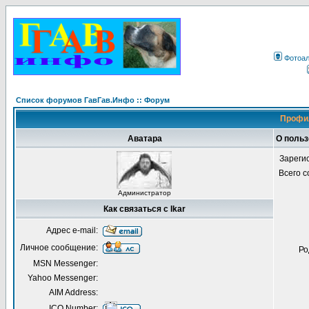
Фотоа
Список форумов ГавГав.Инфо :: Форум
Профил
Аватара
О польз
Зареги
Всего 
Администратор
Как связаться с Ikar
Адрес e-mail:
Личное сообщение:
Ро
MSN Messenger:
Yahoo Messenger:
AIM Address:
ICQ Number: