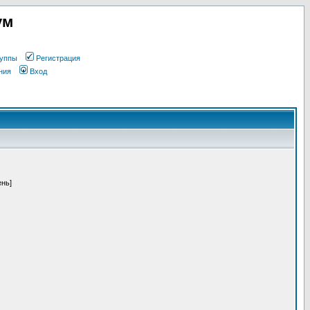
ум
уппы
Регистрация
ния
Вход
ень]