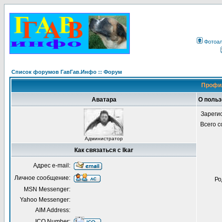
Фотоа
Список форумов ГавГав.Инфо :: Форум
Профил
Аватара
О польз
Зареги
Всего 
Администратор
Как связаться с Ikar
Адрес e-mail:
Личное сообщение:
Ро
MSN Messenger:
Yahoo Messenger:
AIM Address:
ICQ Number: