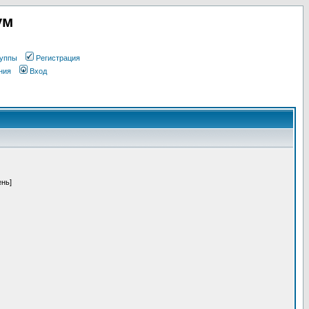
ум
уппы
Регистрация
ния
Вход
ень]