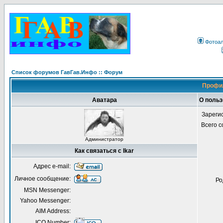
Фотоа
Список форумов ГавГав.Инфо :: Форум
Профил
Аватара
О польз
Зареги
Всего 
Администратор
Как связаться с Ikar
Адрес e-mail:
Личное сообщение:
Ро
MSN Messenger:
Yahoo Messenger:
AIM Address:
ICQ Number: