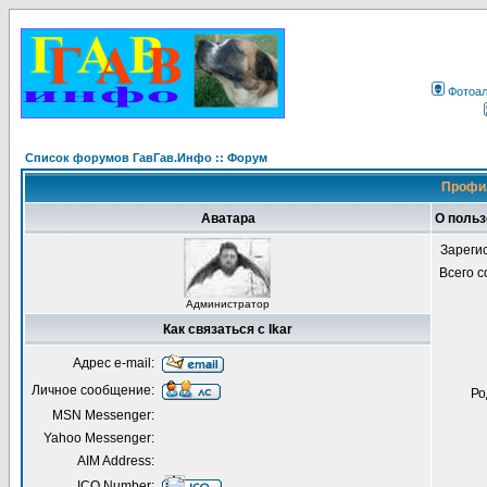
Фотоа
Список форумов ГавГав.Инфо :: Форум
Профил
Аватара
О польз
Зареги
Всего 
Администратор
Как связаться с Ikar
Адрес e-mail:
Личное сообщение:
Ро
MSN Messenger:
Yahoo Messenger:
AIM Address:
ICQ Number: