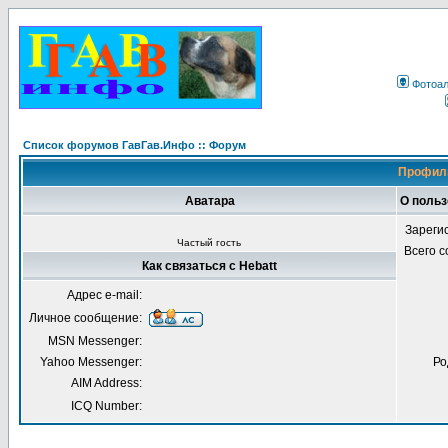
Фотоа
Список форумов ГавГав.Инфо :: Форум
Профиль
Аватара
О польз
Зареги
Частый гость
Всего 
Как связаться с Hebatt
Адрес e-mail:
Личное сообщение:
MSN Messenger:
Yahoo Messenger:
Ро
AIM Address:
ICQ Number: