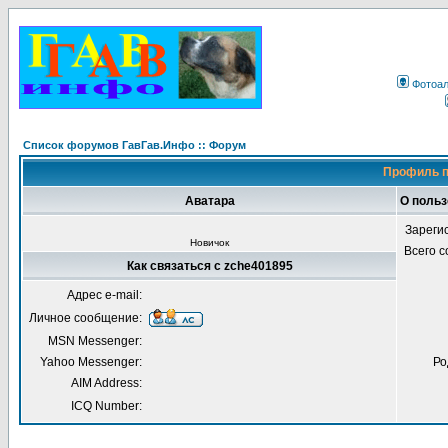
Фотоа
Список форумов ГавГав.Инфо :: Форум
Профиль п
Аватара
О польз
Зареги
Новичок
Всего 
Как связаться с zche401895
Адрес e-mail:
Личное сообщение:
MSN Messenger:
Yahoo Messenger:
Ро
AIM Address:
ICQ Number: