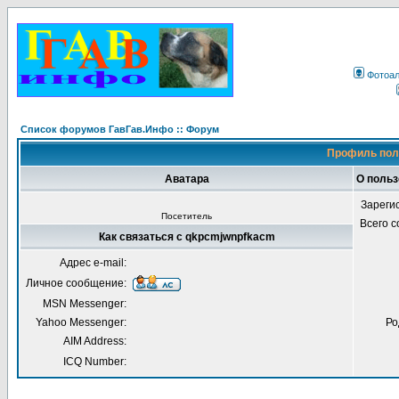
Фотоа
Список форумов ГавГав.Инфо :: Форум
Профиль пол
Аватара
О поль
Зареги
Посетитель
Всего 
Как связаться с qkpcmjwnpfkacm
Адрес e-mail:
Личное сообщение:
MSN Messenger:
Yahoo Messenger:
Ро
AIM Address:
ICQ Number: