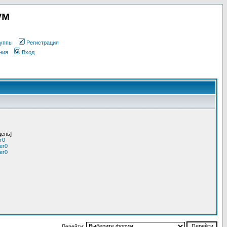
ум
уппы
Регистрация
ния
Вход
день]
r0
er0
er0
Перейти: