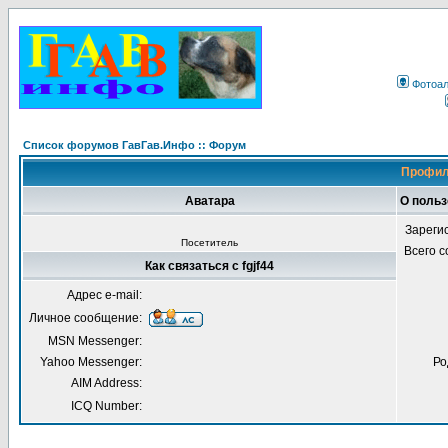
Фотоа
Список форумов ГавГав.Инфо :: Форум
Профиль
Аватара
О польз
Зареги
Посетитель
Всего 
Как связаться с fgjf44
Адрес e-mail:
Личное сообщение:
MSN Messenger:
Yahoo Messenger:
Ро
AIM Address:
ICQ Number: