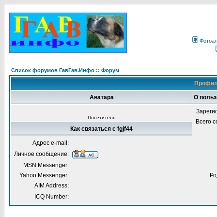
Фотоа
Список форумов ГавГав.Инфо :: Форум
Профиль
Аватара
О польз
Зареги
Посетитель
Всего 
Как связаться с fgjf44
Адрес e-mail:
Личное сообщение:
MSN Messenger:
Yahoo Messenger:
Ро
AIM Address:
ICQ Number: