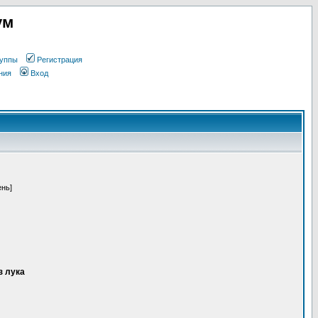
ум
уппы
Регистрация
ния
Вход
ень]
з лука