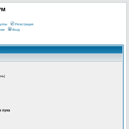
ум
уппы
Регистрация
ния
Вход
ень]
з лука