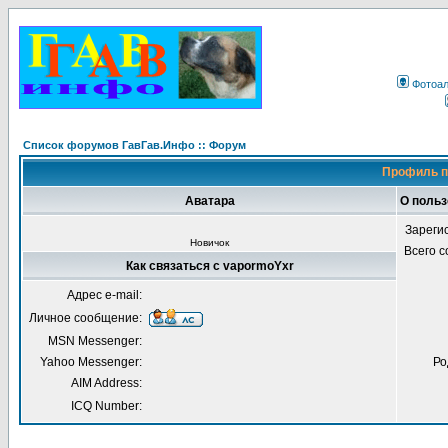
Фотоа
Список форумов ГавГав.Инфо :: Форум
Профиль п
Аватара
О польз
Зареги
Новичок
Всего 
Как связаться с vapormoYxr
Адрес e-mail:
Личное сообщение:
MSN Messenger:
Yahoo Messenger:
Ро
AIM Address:
ICQ Number: