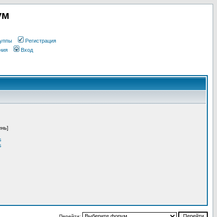
ум
уппы
Регистрация
ния
Вход
ень]
s
s
Перейти: