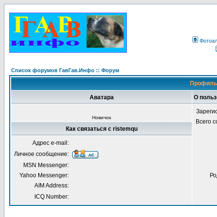
Фотоа
Список форумов ГавГав.Инфо :: Форум
Профиль 
Аватара
О польз
Зареги
Новичок
Всего 
Как связаться с ristemqu
Адрес e-mail:
Личное сообщение:
MSN Messenger:
Yahoo Messenger:
Ро
AIM Address:
ICQ Number: