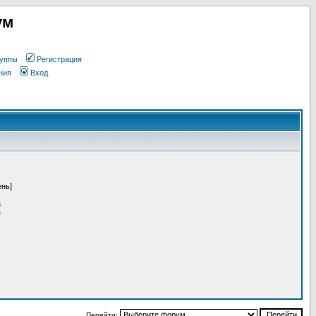
ум
уппы
Регистрация
ния
Вход
ень]
a
a
Перейти: