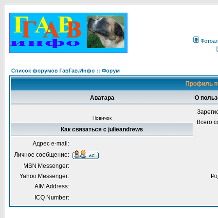
Фотоа
Список форумов ГавГав.Инфо :: Форум
Профиль по
Аватара
О польз
Зареги
Новичок
Всего 
Как связаться с julieandrews
Адрес e-mail:
Личное сообщение:
MSN Messenger:
Yahoo Messenger:
Ро
AIM Address:
ICQ Number: