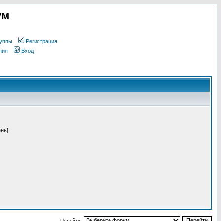
ум
уппы
Регистрация
ния
Вход
ень]
Перейти: