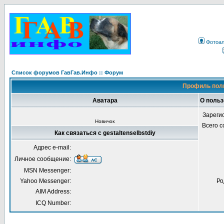
Фотоа
Список форумов ГавГав.Инфо :: Форум
Профиль поль
Аватара
О польз
Зареги
Новичок
Всего 
Как связаться с gestaltenselbstdiy
Адрес e-mail:
Личное сообщение:
MSN Messenger:
Yahoo Messenger:
Ро
AIM Address:
ICQ Number: