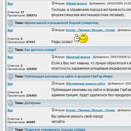
Ikar
Форум:
Общий форум
Добавлено: 26/02/2009 10:
Господа, а справочник пород в котором есть оп
Ответов:
17
фоусек (чешская жесткошерстная легавая)...
Просмотров:
208373
Тема:
Щенки малой итальянской борзой (левретка)
Ikar
Форум:
Куплю - Продам / Возьму - Отдам
Добавлено
Ответов:
5
Рады за вас!
Просмотров:
87910
Тема:
Как достать клеща?
Ikar
Форум:
Щенячий форум
Добавлено: 28/07/2008 11
Если у Вас нет навыка, то лучше обратиться к в
Ответов:
3
опастность заражения клещевым энцифалитом, 
Просмотров:
104395
Тема:
Публикация рекламы на сайте и форуме ГавГав.Инфо
Ikar
Форум:
Обсуждение нашего сайта
Добавлено: 28/0
Публикация рекламы на сайте и форуме ГавГа
Ответов:
0
администрации, будут удаляться без предупреж
Просмотров:
226465
Тема:
Доберман
Ikar
Форум:
Куплю - Продам / Возьму - Отдам
Добавлено
Вы забыли указать свой город!
Ответов:
1
читайте
Просмотров:
46495
Тема:
Помогите определить породу собаки