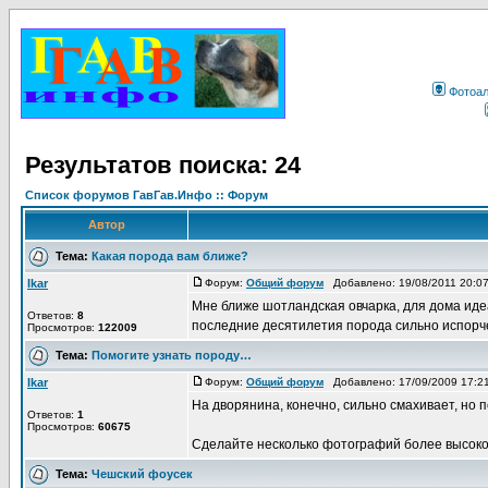
Фотоа
Результатов поиска: 24
Список форумов ГавГав.Инфо :: Форум
Автор
Тема:
Какая порода вам ближе?
Ikar
Форум:
Общий форум
Добавлено: 19/08/2011 20:0
Мне ближе шотландская овчарка, для дома идеа
Ответов:
8
последние десятилетия порода сильно испорчен
Просмотров:
122009
Тема:
Помогите узнать породу…
Ikar
Форум:
Общий форум
Добавлено: 17/09/2009 17:
На дворянина, конечно, сильно смахивает, но 
Ответов:
1
Просмотров:
60675
Сделайте несколько фотографий более высокого 
Тема:
Чешский фоусек