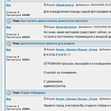
Ikar
Форум:
Общий форум
Добавлено: 30/03/2008 10:
Для определения породы одной фотографии мало
Ответов:
3
Просмотров:
64398
Тема:
Как отучить щенка пачкать дома,после прогулок
Ikar
Форум:
Щенячий форум
Добавлено: 15/02/2008 0
Не знаю, какие методики существуют сейчас, но
Ответов:
1
то газету постепенно перемещали к входной двер
Просмотров:
66510
Тема:
Дополнительные правила для раздела
Ikar
Форум:
Куплю - Продам / Возьму - Отдам
Добавлено
В Н И М А Н И Е ! ! !
Ответов:
0
Просмотров:
52631
ОГРОМНАЯ просьба: указывайте в сообщениях о 
Спасибо за понимание.
С уважением,
администратор.
Тема:
Отдам лабрадора
Ikar
Форум:
Куплю - Продам / Возьму - Отдам
Добавлено
Укажите город, в котором Вы отдаете собаку и с
Ответов:
1
Просмотров:
32894