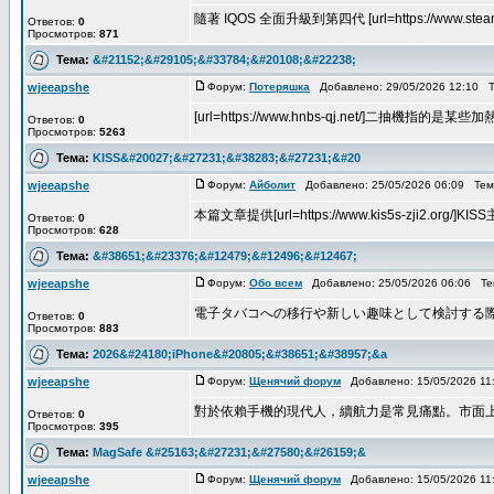
隨著 IQOS 全面升級到第四代 [url=https://www.steam
Ответов:
0
Просмотров:
871
Тема:
&#21152;&#29105;&#33784;&#20108;&#22238;
wjeeapshe
Форум:
Потеряшка
Добавлено: 29/05/2026 12:10 
[url=https://www.hnbs-qj.net/]二抽機指的
Ответов:
0
Просмотров:
5263
Тема:
KISS&#20027;&#27231;&#38283;&#27231;&#20
wjeeapshe
Форум:
Айболит
Добавлено: 25/05/2026 06:09 Те
本篇文章提供[url=https://www.kis5s-zji2.org
Ответов:
0
Просмотров:
628
Тема:
&#38651;&#23376;&#12479;&#12496;&#12467;
wjeeapshe
Форум:
Обо всем
Добавлено: 25/05/2026 06:06 Т
電子タバコへの移行や新しい趣味として検討する際、ま
Ответов:
0
Просмотров:
883
Тема:
2026&#24180;iPhone&#20805;&#38651;&#38957;&a
wjeeapshe
Форум:
Щенячий форум
Добавлено: 15/05/2026 11
對於依賴手機的現代人，續航力是常見痛點。市面上[url=htt
Ответов:
0
Просмотров:
395
Тема:
MagSafe &#25163;&#27231;&#27580;&#26159;&
wjeeapshe
Форум:
Щенячий форум
Добавлено: 15/05/2026 11