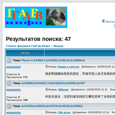
Фотоа
Результатов поиска: 47
Список форумов ГавГав.Инфо :: Форум
Автор
Тема:
Ploom X &#29017;&#24392;&#35215;&#26684;&
wjeeapshe
Форум:
Корма и сопутка
Добавлено: 10/06/2026 11
很多剛接觸加熱菸的朋友，常被市面上各式各樣的煙彈名
Ответов:
0
Просмотров:
771
Тема:
&#20840;&#24425;LCD&#26234;&#24935;&#347
wjeeapshe
Форум:
Айболит
Добавлено: 10/06/2026 11:11 Тем
科技在進步，沒想到連加熱菸主機也迎來了全面的螢幕數
Ответов:
0
Просмотров:
769
Тема:
&#12304;&#36023;&#37679;&#36229;&#20663;
wjeeapshe
Форум:
Обо всем
Добавлено: 29/05/2026 12:11 Те