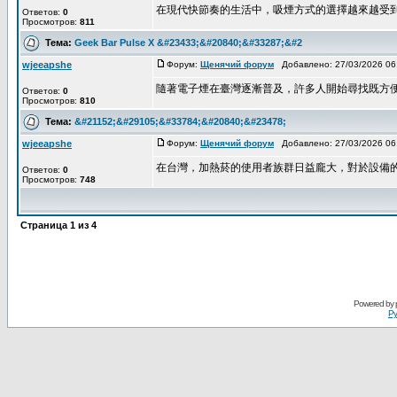
在現代快節奏的生活中，吸煙方式的選擇越來越受到使用
Ответов:
0
Просмотров:
811
Тема:
Geek Bar Pulse X &#23433;&#20840;&#33287;&#2
wjeeapshe
Форум:
Щенячий форум
Добавлено: 27/03/2026 0
隨著電子煙在臺灣逐漸普及，許多人開始尋找既方便又安
Ответов:
0
Просмотров:
810
Тема:
&#21152;&#29105;&#33784;&#20840;&#23478;
wjeeapshe
Форум:
Щенячий форум
Добавлено: 27/03/2026 0
在台灣，加熱菸的使用者族群日益龐大，對於設備的要求
Ответов:
0
Просмотров:
748
Страница
1
из
4
Powered by
Ру