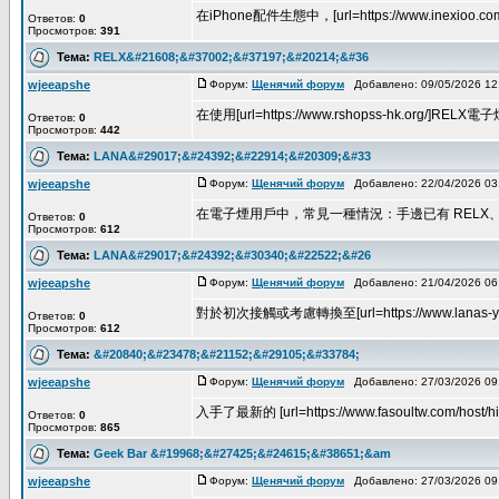
在iPhone配件生態中，[url=https://www.inexioo.
Ответов:
0
Просмотров:
391
Тема:
RELX&#21608;&#37002;&#37197;&#20214;&#36
wjeeapshe
Форум:
Щенячий форум
Добавлено: 09/05/2026 1
在使用[url=https://www.rshopss-hk.org/]
Ответов:
0
Просмотров:
442
Тема:
LANA&#29017;&#24392;&#22914;&#20309;&#33
wjeeapshe
Форум:
Щенячий форум
Добавлено: 22/04/2026 0
在電子煙用戶中，常見一種情況：手邊已有 RELX、SP2S 
Ответов:
0
Просмотров:
612
Тема:
LANA&#29017;&#24392;&#30340;&#22522;&#26
wjeeapshe
Форум:
Щенячий форум
Добавлено: 21/04/2026 0
對於初次接觸或考慮轉換至[url=https://www.lanas-y
Ответов:
0
Просмотров:
612
Тема:
&#20840;&#23478;&#21152;&#29105;&#33784;
wjeeapshe
Форум:
Щенячий форум
Добавлено: 27/03/2026 0
入手了最新的 [url=https://www.fasoultw.com/host/
Ответов:
0
Просмотров:
865
Тема:
Geek Bar &#19968;&#27425;&#24615;&#38651;&am
wjeeapshe
Форум:
Щенячий форум
Добавлено: 27/03/2026 0