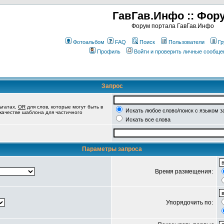
ГавГав.Инфо :: Фор
Форум портала ГавГав.Инфо
Фотоальбом
FAQ
Поиск
Пользователи
Гр
Профиль
Войти и проверить личные сообще
Запрос
ьтатах,
OR
для слов, которые могут быть в
Искать любое слово/поиск с языком з
 качестве шаблона для частичного
Искать все слова
Параметры запроса
Время размещения:
Упорядочить по: